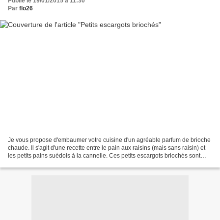
Publié le 19/01/2015 à 11:30
Par
flo26
Je vous propose d'embaumer votre cuisine d'un agréable parfum de brioche
chaude. Il s'agit d'une recette entre le pain aux raisins (mais sans raisin) et
les petits pains suédois à la cannelle. Ces petits escargots briochés sont
irrésistibles à la sortie...