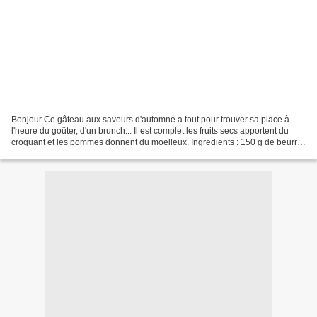
Bonjour Ce gâteau aux saveurs d'automne a tout pour trouver sa place à
l'heure du goûter, d'un brunch... Il est complet les fruits secs apportent du
croquant et les pommes donnent du moelleux. Ingredients : 150 g de beurre
mou 150 g de farine 150 g de...