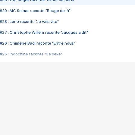
#29 : MC Solaar raconte "Bouge de là"
28 : Lorie raconte "Je vais vite"
#27 : Christophe Willem raconte "Jacques a dit"
#26 : Chimène Badi raconte "Entre nous"
#25 : Indochine raconte "3e sexe"
#24 : Zaho raconte "C'est chelou"
#23 : Patrick Bruel raconte "Au café des délices"
#22 : Kyo raconte "Le chemin"
#21 : Nolwenn Leroy raconte "Cassé"
#20 : Patrick Hernandez raconte "Born to be alive"
#19 : Lorie raconte "Près de moi"
#18 : Michael Jones raconte "A nos actes manqués" (avec Jean-Jacque