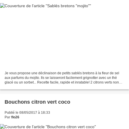
Je vous propose une déclinaison de petits sablés bretons à la fleur de sel
aux parfums du mojito. Ils se laisseront facilement grignotter avec un thé
glacé ou un sorbet... Recette facile, rapide et inratable! 2 citrons verts non
traités 80 g de beurre...
Bouchons citron vert coco
Publié le 08/05/2017 à 18:33
Par
flo26