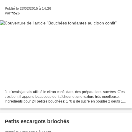
Publié le 23/02/2015 à 14:26
Par
flo26
Je n'avais jamais utilisé le citron confit dans des préparations sucrées. C'est
très bon, il apporte beaucoup de fraîcheur et une texture très moelleuse.
Ingrédients pour 24 petites bouchées: 170 g de sucre en poudre 2 oeufs 100
g de farine 60 g de crème...
Petits escargots briochés