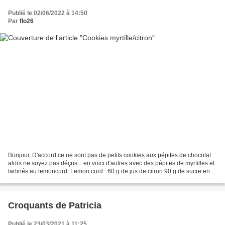
Publié le 02/06/2022 à 14:50
Par
flo26
Bonjour, D'accord ce ne sont pas de petits cookies aux pépites de chocolat
alors ne soyez pas déçus... en voici d'autres avec des pépites de myrtilles et
tartinés au lemoncurd. Lemon curd : 60 g de jus de citron 90 g de sucre en
poudre 2 œufs 1 Cuillère...
Croquants de Patricia
Publié le 23/03/2021 à 11:25