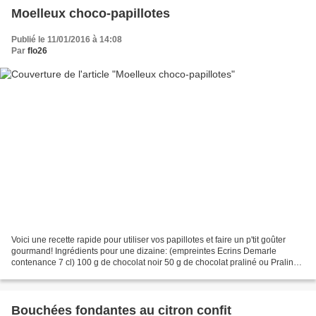
Moelleux choco-papillotes
Publié le 11/01/2016 à 14:08
Par
flo26
Voici une recette rapide pour utiliser vos papillotes et faire un p'tit goûter
gourmand! Ingrédients pour une dizaine: (empreintes Ecrins Demarle
contenance 7 cl) 100 g de chocolat noir 50 g de chocolat praliné ou Praliné
Gourmandises 2 oeufs 50 g de...
Bouchées fondantes au citron confit