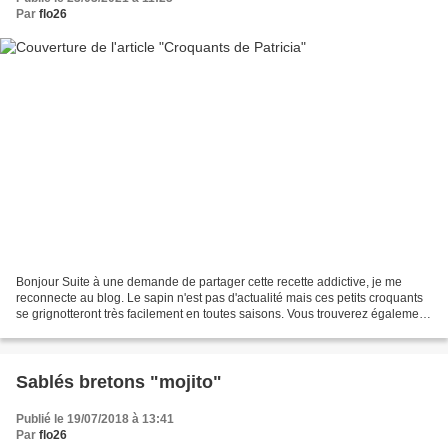
Par
flo26
Bonjour Suite à une demande de partager cette recette addictive, je me
reconnecte au blog. Le sapin n'est pas d'actualité mais ces petits croquants
se grignotteront très facilement en toutes saisons. Vous trouverez également
d'autres de mes recettes sur...
Sablés bretons "mojito"
Publié le 19/07/2018 à 13:41
Par
flo26