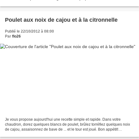
l'avance. Au moment du repas, il n'y...
Poulet aux noix de cajou et à la citronnelle
Publié le 22/10/2012 à 08:00
Par
flo26
Je vous propose aujourd'hui une recette simple et rapide. Dans votre
chaudron, dorez quelques blancs de poulet, brûlez torréfiez quelques noix
de cajou, assaisonnez de bave de ... et le tour est joué. Bon appétit!
Ingrédients pour 4 personnes : 4 blancs...