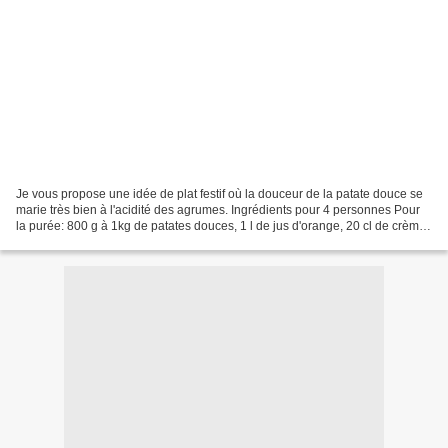
Je vous propose une idée de plat festif où la douceur de la patate douce se
marie très bien à l'acidité des agrumes. Ingrédients pour 4 personnes Pour
la purée: 800 g à 1kg de patates douces, 1 l de jus d'orange, 20 cl de crème
soja ou crème fraiche,...