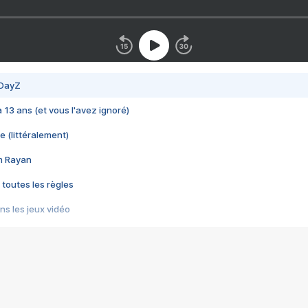
 DayZ
 a 13 ans (et vous l'avez ignoré)
e (littéralement)
im Rayan
 toutes les règles
s les jeux vidéo
us choquant de Rockstar ? - Le scandale BULLY
e plus moche de Steam
du RÊVE tourne au CAUCHEMAR