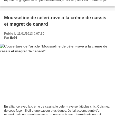
rajouté du gingembre un peu timidement, n'hésitez pas, cela donne un peu
plus de peps. A refaire... Ingrédients...
Mousseline de céleri-rave à la crème de cassis
et magret de canard
Publié le 11/01/2013 à 07:30
Par
flo26
En alliance avec la crème de cassis, le céleri-rave se fait plus chic. Cuisinez
de cette façon, il offre une saveur plus douce. Je l'ai accompagné d'un
magret mais pourquoi pas avec un poisson blanc... Ingrédients pour 4