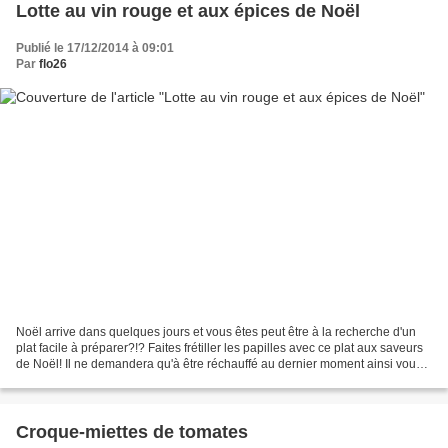
Lotte au vin rouge et aux épices de Noël
Publié le 17/12/2014 à 09:01
Par
flo26
Noël arrive dans quelques jours et vous êtes peut être à la recherche d'un
plat facile à préparer?!? Faites frétiller les papilles avec ce plat aux saveurs
de Noël! Il ne demandera qu'à être réchauffé au dernier moment ainsi vous
pourrez profiter de vos...
Croque-miettes de tomates