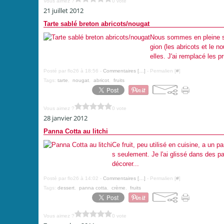
Vous aimez ?
0 vote
21 juillet 2012
Tarte sablé breton abricots/nougat
Nous sommes en pleine sa
gion (les abricots et le n
elles. J'ai remplacé les p
Posté par flo26 à 18:56 -
Commentaires [
…
]
- Permalien [
#
]
Tags:
tarte
,
nougat
,
abricot
,
fruits
Vous aimez ?
0 vote
28 janvier 2012
Panna Cotta au litchi
Ce fruit, peu utilisé en cuisine, a un p
s seulement. Je l'ai glissé dans des pan
décorer...
Posté par flo26 à 14:02 -
Commentaires [
…
]
- Permalien [
#
]
Tags:
dessert
,
panna cotta
,
crème
,
fruits
Vous aimez ?
0 vote