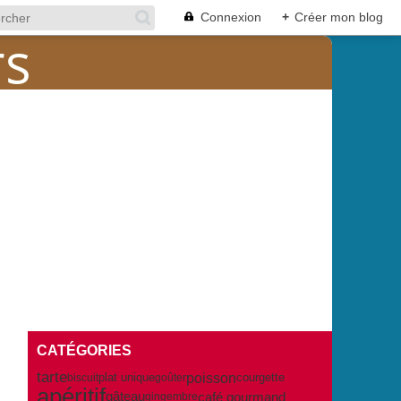
Connexion
+
Créer mon blog
CATÉGORIES
tarte
poisson
plat unique
courgette
biscuit
goûter
apéritif
café gourmand
gâteau
gingembre