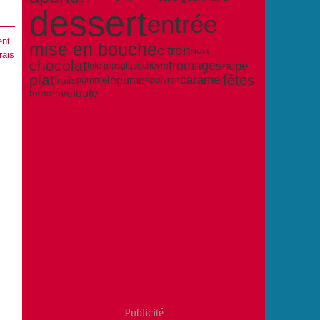
dessert
entrée
ent
mise en bouche
citron
noix
rais
chocolat
soupe
fromage
foie gras
glace
chèvre
plat
fêtes
caramel
légumes
pomme
fruits
poivron
velouté
tomate
Publicité