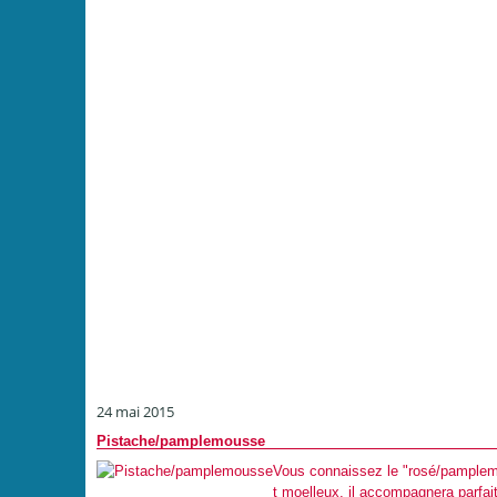
24 mai 2015
Pistache/pamplemousse
Vous connaissez le "rosé/pamplem
t moelleux, il accompagnera parfai