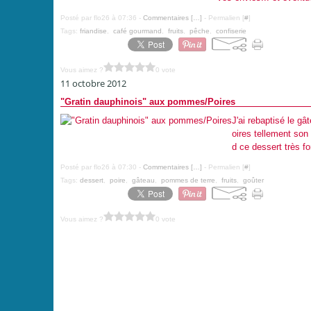
Posté par flo26 à 07:36 -
Commentaires [
…
]
- Permalien [
#
]
Tags:
friandise
,
café gourmand
,
fruits
,
pêche
,
confiserie
Vous aimez ?
0 vote
11 octobre 2012
"Gratin dauphinois" aux pommes/Poires
J'ai rebaptisé le gâ
oires tellement son
d ce dessert très fo
Posté par flo26 à 07:30 -
Commentaires [
…
]
- Permalien [
#
]
Tags:
dessert
,
poire
,
gâteau
,
pommes de terre
,
fruits
,
goûter
Vous aimez ?
0 vote