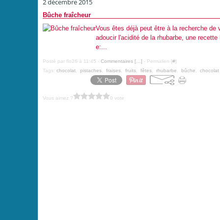
2 décembre 2015
Bûche fraîcheur
Vous êtes déjà peut être à la recherche de 
adoucir l'acidité de la rhubarbe, une recette
e:...
Posté par flo26 à 11:45 -
Commentaires [
…
]
- Permalien [
#
]
Tags:
chocolat
,
pistaches
,
fraises
,
fruits
,
fêtes
,
rhubarbe
,
bûche
,
chocolat
Vous aimez ?
0 vote