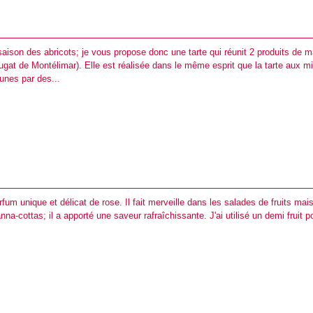
ison des abricots; je vous propose donc une tarte qui réunit 2 produits de m
ougat de Montélimar). Elle est réalisée dans le même esprit que la tarte aux m
runes par des...
arfum unique et délicat de rose. Il fait merveille dans les salades de fruits mai
na-cottas; il a apporté une saveur rafraîchissante. J'ai utilisé un demi fruit p