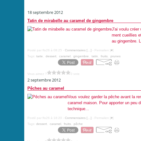
18 septembre 2012
Tatin de mirabelle au caramel de gingembre
J'ai voulu créer 
ment cueillies e
au gingembre. L
Posté par flo26 à 08:25 -
Commentaires [
…
]
- Permalien [
#
]
Tags:
tarte
,
dessert
,
caramel
,
gingembre
,
tatin
,
fruits
,
prunes
Vous aimez ?
0 vote
2 septembre 2012
Pêches au caramel
Vous voulez garder la pêche avant la ren
caramel maison. Pour apporter un peu de
technique...
Posté par flo26 à 18:20 -
Commentaires [
…
]
- Permalien [
#
]
Tags:
dessert
,
caramel
,
fruits
,
pêche