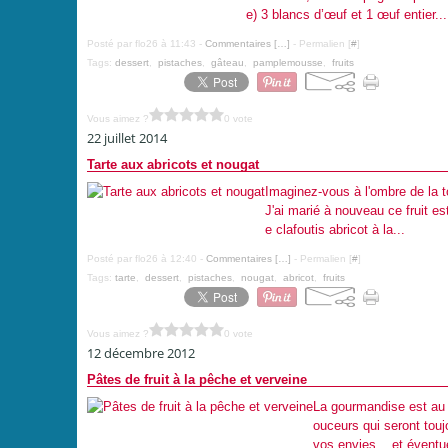
e) 3 blancs d’œuf et 1 œuf entier...
Posté par flo26 à 11:43 -
Commentaires [
…
]
- Permalien [
#
]
Tags:
dessert
,
pistaches
,
gâteau
,
pamplemousse
,
fruits
Vous aimez ?
0 vote
22 juillet 2014
Tarte aux abricots et nougat
Imaginez-vous à l'ombre de la to
J'ai marié à nouveau ce fruit es
e clafoutis abricot à la...
Posté par flo26 à 12:40 -
Commentaires [
…
]
- Permalien [
#
]
Tags:
tarte
,
dessert
,
pistaches
,
nougat
,
abricot
,
fruits
Vous aimez ?
0 vote
12 décembre 2012
Pâtes de fruit à la pêche et verveine
La gourmandise est au 
ouceurs qui seront tou
vos envies... et éventu