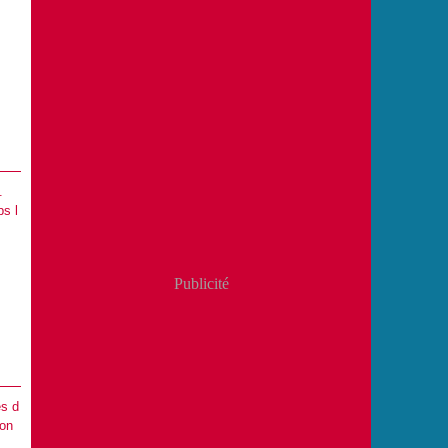
.
ps l
Publicité
es d
lon