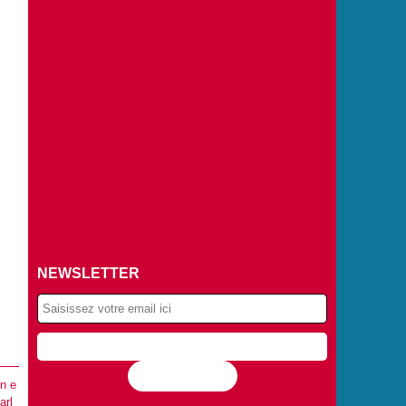
NEWSLETTER
Flux RSS
n e
arl