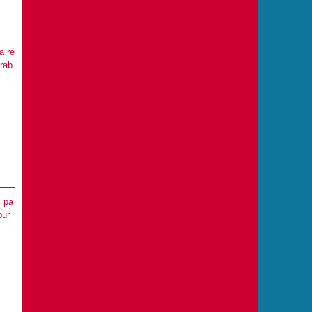
a ré
irab
s pa
our