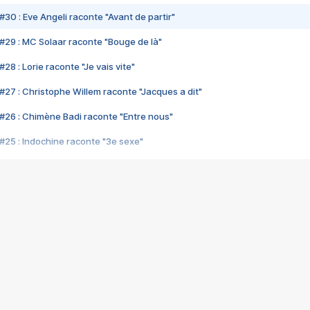
#30 : Eve Angeli raconte "Avant de partir"
#29 : MC Solaar raconte "Bouge de là"
28 : Lorie raconte "Je vais vite"
#27 : Christophe Willem raconte "Jacques a dit"
#26 : Chimène Badi raconte "Entre nous"
#25 : Indochine raconte "3e sexe"
#24 : Zaho raconte "C'est chelou"
#23 : Patrick Bruel raconte "Au café des délices"
#22 : Kyo raconte "Le chemin"
#21 : Nolwenn Leroy raconte "Cassé"
#20 : Patrick Hernandez raconte "Born to be alive"
#19 : Lorie raconte "Près de moi"