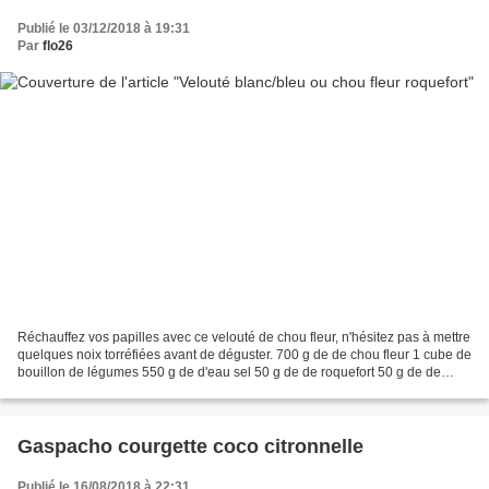
Publié le 03/12/2018 à 19:31
Par
flo26
Réchauffez vos papilles avec ce velouté de chou fleur, n'hésitez pas à mettre
quelques noix torréfiées avant de déguster. 700 g de de chou fleur 1 cube de
bouillon de légumes 550 g de d'eau sel 50 g de de roquefort 50 g de de
crème fraîche 50 g de noix...
Gaspacho courgette coco citronnelle
Publié le 16/08/2018 à 22:31