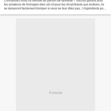
Connaissez-vous ce velouté au parfum de tartiflette ? Succès garanti pour
les amateurs de fromages bien sûr et pour les récalcitrants aux endives, ils
se laisseront facilement tromper si vous ne leur dites pas ;-) Ingrédients pour
4 à 6 personnes (inspiré...
Publicité