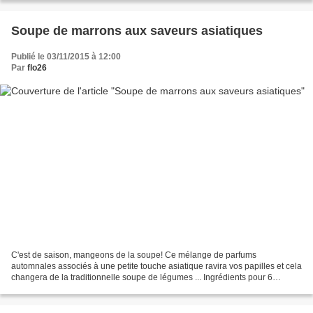
Soupe de marrons aux saveurs asiatiques
Publié le 03/11/2015 à 12:00
Par
flo26
C'est de saison, mangeons de la soupe! Ce mélange de parfums
automnales associés à une petite touche asiatique ravira vos papilles et cela
changera de la traditionnelle soupe de légumes ... Ingrédients pour 6
personnes: 1 oignon 2 tiges de citronnelle...