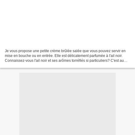
Je vous propose une petite crème brûlée salée que vous pouvez servir en
mise en bouche ou en entrée. Elle est délicatement parfumée à l'ail noir.
Connaissez-vous l'ail noir et ses arômes torréfiés si particuliers? C'est au
Japon qu'est né l'ail noir....