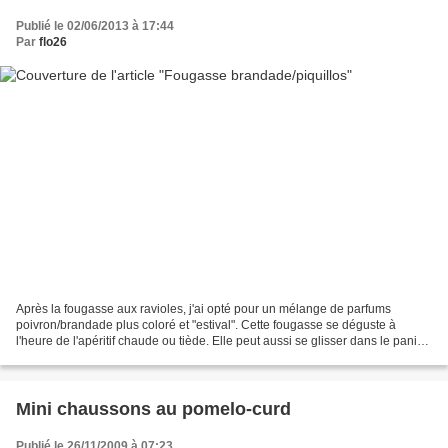
Publié le 02/06/2013 à 17:44
Par
flo26
Après la fougasse aux ravioles, j'ai opté pour un mélange de parfums
poivron/brandade plus coloré et "estival". Cette fougasse se déguste à
l'heure de l'apéritif chaude ou tiède. Elle peut aussi se glisser dans le panier
du picnic. J'utilise le pimiento...
Mini chaussons au pomelo-curd
Publié le 26/11/2009 à 07:23