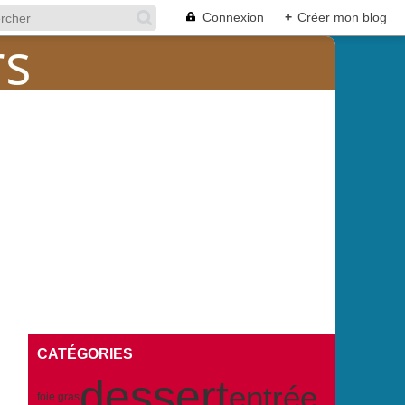
Connexion
+
Créer mon blog
CATÉGORIES
dessert
entrée
foie gras