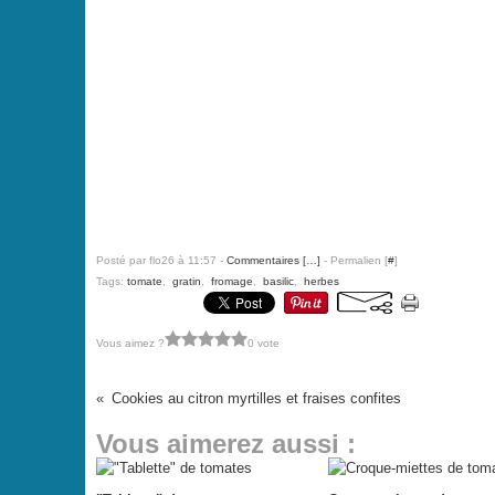
Posté par flo26 à 11:57 -
Commentaires [
…
]
- Permalien [
#
]
Tags:
tomate
,
gratin
,
fromage
,
basilic
,
herbes
Vous aimez ?
0 vote
Cookies au citron myrtilles et fraises confites
Vous aimerez aussi :