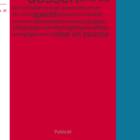
soupe
café gourmand
pomme
noix
fruits
chèvre
a et
apéritif
caramel
poisson
plat unique
glace
citron
tarte
velouté
gâteau
tomate
poivron
biscuit
chocolat
fêtes
fromage
légumes
courgette
mise en bouche
plat
goûter
gingembre
Publicité